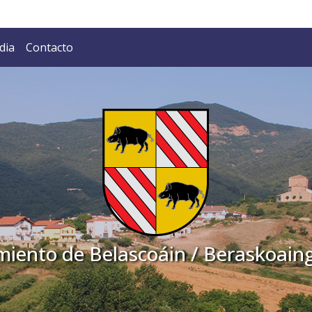
elascoáin / Beraskoaingo 
dia
Contacto
iento de Belascoáin / Beraskoain