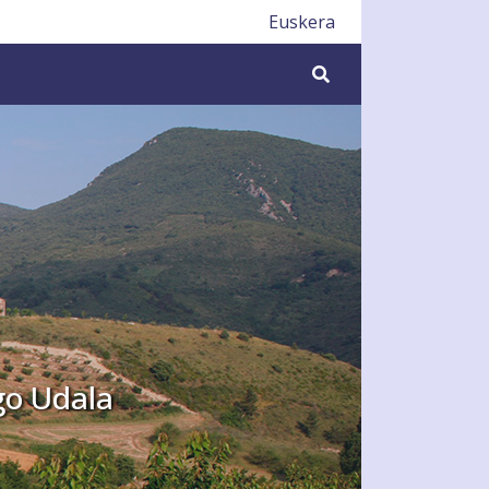
Udala
Euskera
Buscar
go Udala