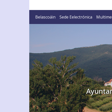
Ayuntamiento de B
Belascoáin
Sede Eelectrónica
Multime
Ayuntam