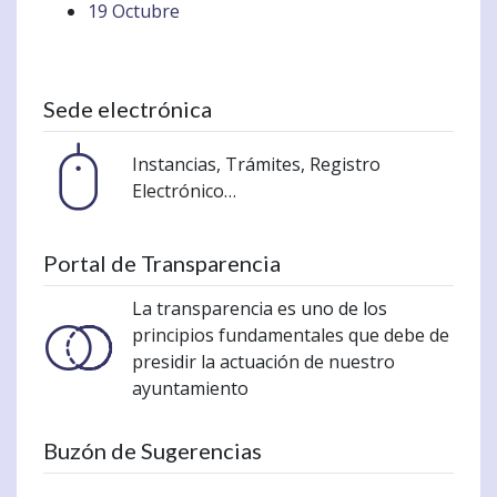
19 Octubre
Sede electrónica
Instancias, Trámites, Registro
Electrónico…
Portal de Transparencia
La transparencia es uno de los
principios fundamentales que debe de
presidir la actuación de nuestro
ayuntamiento
Buzón de Sugerencias