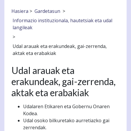
Hasiera
>
Gardetasun
>
Informazio instituzionala, hautetsiak eta udal
langileak
>
Udal arauak eta erakundeak, gai-zerrenda,
aktak eta erabakiak
Udal arauak eta
erakundeak, gai-zerrenda,
aktak eta erabakiak
Udalaren Etikaren eta Gobernu Onaren
Kodea.
Udal osoko bilkuretako aurretiazko gai
zerrendak.