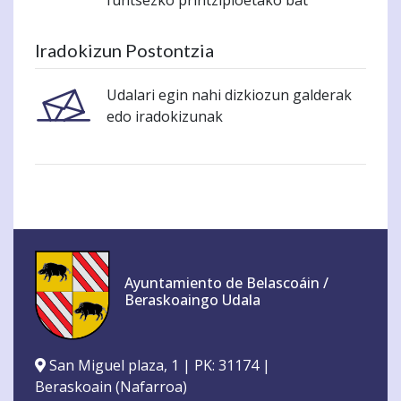
funtsezko printzipioetako bat
Iradokizun Postontzia
Udalari egin nahi dizkiozun galderak
edo iradokizunak
Ayuntamiento de Belascoáin /
Beraskoaingo Udala
San Miguel plaza, 1 | PK: 31174 |
Beraskoain (Nafarroa)