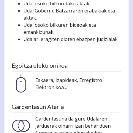
Udal osoko bilkuretako aktak.
Udal Gobernu Batzarraren erabakiak eta
aktak.
Udal osoko bilkuren bideoak eta
emankizunak.
Udalari eragiten dioten ebazpen judizialak.
Egoitza elektronikoa
Eskaera, Izapideak, Erregistro
Elektronikoa…
Gardentasun Ataria
Gardentasuna da gure Udalaren
jarduerak oinarri izan behar duen